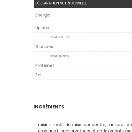
DÉCLARATION NUTRITIONNELLE
Énergie
Lipides
dont saturés
Glucides
dont sucres
Protéines
Sel
INGRÉDIENTS
raisins, moût de raisin concentré, mesures d
arabique), conservateurs et antioxydants (s