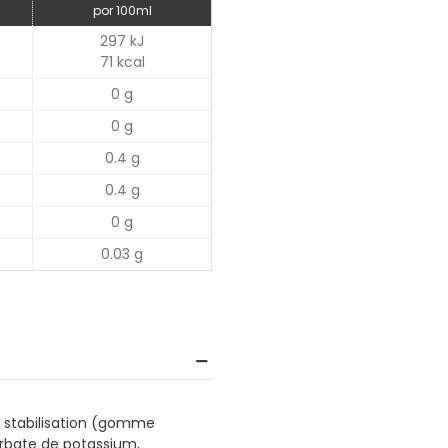
por 100ml
297 kJ
71 kcal
0 g
0 g
0.4 g
0.4 g
0 g
0.03 g
e stabilisation (gomme
orbate de potassium,