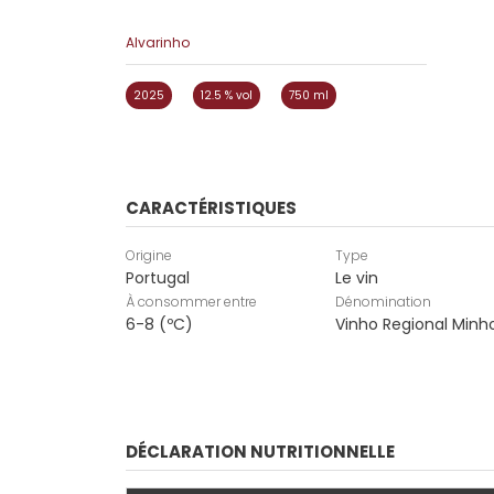
Alvarinho
2025
12.5 % vol
750 ml
CARACTÉRISTIQUES
Origine
Type
Portugal
Le vin
À consommer entre
Dénomination
6-8 (ºC)
Vinho Regional Minh
DÉCLARATION NUTRITIONNELLE