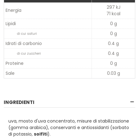
297 kJ
Energia
71 kcal
Lipidi
0 g
0 g
di cui saturi
Idrati di carbonio
0.4 g
0.4 g
di cui zuccheri
Proteine
0 g
Sale
0.03 g
INGREDIENTI
uva, mosto d'uva concentrato, misure di stabilizzazione
(gomma arabica), conservanti e antiossidanti (sorbato
di potassio,
solfiti
).