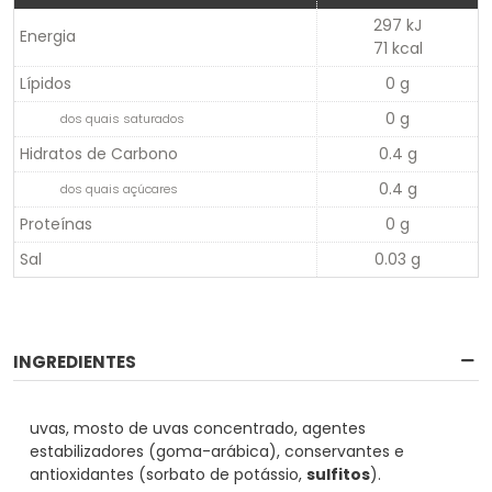
297 kJ
Energia
71 kcal
Lípidos
0 g
0 g
dos quais saturados
Hidratos de Carbono
0.4 g
0.4 g
dos quais açúcares
Proteínas
0 g
Sal
0.03 g
INGREDIENTES
uvas, mosto de uvas concentrado, agentes
estabilizadores (goma-arábica), conservantes e
antioxidantes (sorbato de potássio,
sulfitos
).