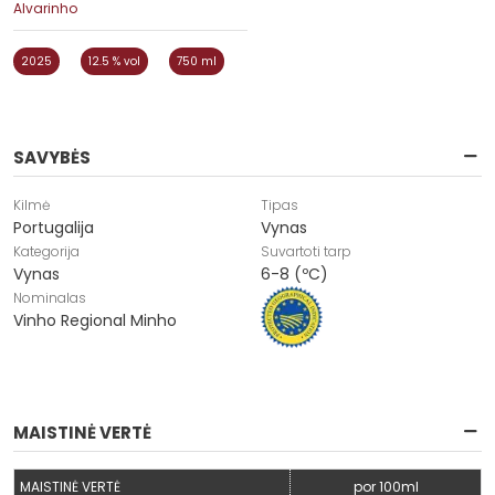
Alvarinho
2025
12.5 % vol
750 ml
SAVYBĖS
Kilmė
Tipas
Portugalija
Vynas
Kategorija
Suvartoti tarp
Vynas
6-8 (ºC)
Nominalas
Vinho Regional Minho
MAISTINĖ VERTĖ
MAISTINĖ VERTĖ
por 100ml