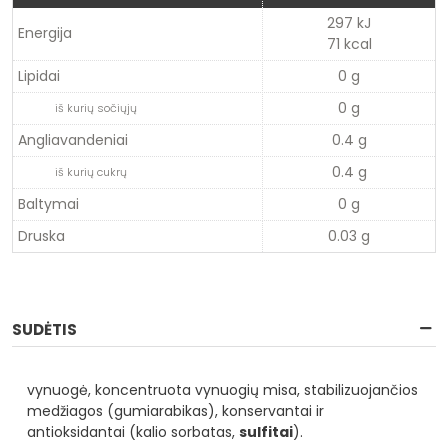
297 kJ
Energija
71 kcal
Lipidai
0 g
0 g
iš kurių sočiųjų
Angliavandeniai
0.4 g
0.4 g
iš kurių cukrų
Baltymai
0 g
Druska
0.03 g
SUDĖTIS
vynuogė, koncentruota vynuogių misa, stabilizuojančios
medžiagos (gumiarabikas), konservantai ir
antioksidantai (kalio sorbatas,
sulfitai
).