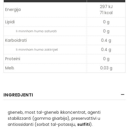
297 kJ
Enerġija
71 kcal
Lipidi
0 g
0 g
li minnhom huma saturati
Karboidrati
0.4 g
0.4 g
li minnhom huma zokkrijiet
Proteini
0 g
Melħ
0.03 g
INGREDJENTI
għeneb, most tal-għeneb ikkonċentrat, aġenti
stabilizzanti (gomma għarbija), preservattivi u
antiossidanti (sorbat tal-potassju,
sulfiti
).