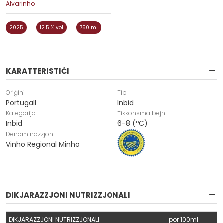
Alvarinho
2025
12.5 % vol
750 ml
KARATTERISTIĊI
Oriġini
Tip
Portugall
Inbid
Kategorija
Tikkonsma bejn
Inbid
6-8 (ºC)
Denominazzjoni
Vinho Regional Minho
DIKJARAZZJONI NUTRIZZJONALI
DIKJARAZZJONI NUTRIZZJONALI
por 100ml