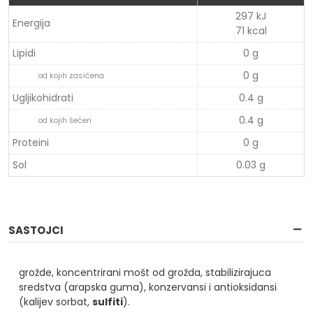
297 kJ
Energija
71 kcal
Lipidi
0 g
0 g
od kojih zasićena
Ugljikohidrati
0.4 g
0.4 g
od kojih šećeri
Proteini
0 g
Sol
0.03 g
SASTOJCI
grožde, koncentrirani mošt od grožda, stabilizirajuca
sredstva (arapska guma), konzervansi i antioksidansi
(kalijev sorbat,
sulfiti
).