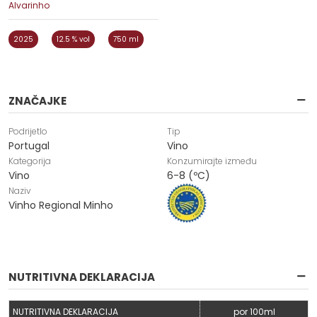
Alvarinho
2025
12.5 % vol
750 ml
ZNAČAJKE
Podrijetlo
Tip
Portugal
Vino
Kategorija
Konzumirajte između
Vino
6-8 (ºC)
Naziv
Vinho Regional Minho
NUTRITIVNA DEKLARACIJA
NUTRITIVNA DEKLARACIJA
por 100ml