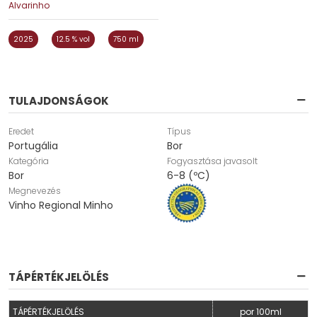
Alvarinho
2025
12.5 % vol
750 ml
TULAJDONSÁGOK
Eredet
Típus
Portugália
Bor
Kategória
Fogyasztása javasolt
Bor
6-8 (ºC)
Megnevezés
Vinho Regional Minho
TÁPÉRTÉKJELÖLÉS
TÁPÉRTÉKJELÖLÉS
por 100ml