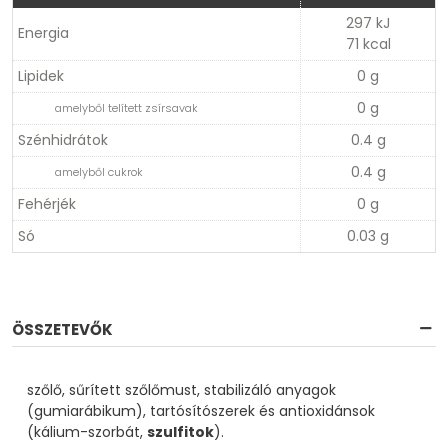
297 kJ
Energia
71 kcal
Lipidek
0 g
0 g
amelyből telített zsírsavak
Szénhidrátok
0.4 g
0.4 g
amelyből cukrok
Fehérjék
0 g
Só
0.03 g
ÖSSZETEVŐK
szőlő, sűrített szőlőmust, stabilizáló anyagok
(gumiarábikum), tartósítószerek és antioxidánsok
(kálium-szorbát,
szulfitok
).